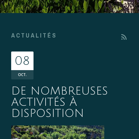
ACTUALITÉS
rss_feed
08
OCT.
DE NOMBREUSES
ACTIVITÉS À
DISPOSITION